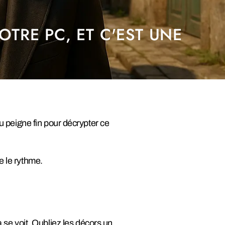
OTRE PC, ET C'EST UNE
au peigne fin pour décrypter ce
e le rythme.
a se voit. Oubliez les décors un