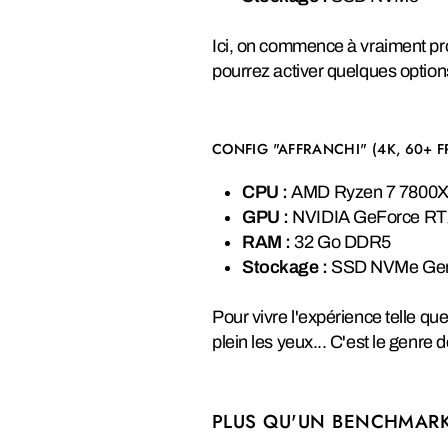
Ici, on commence à vraiment pro
pourrez activer quelques option
CONFIG "AFFRANCHI" (4K, 60+ F
CPU :
AMD Ryzen 7 7800X3D
GPU :
NVIDIA GeForce RTX
RAM :
32 Go DDR5
Stockage :
SSD NVMe Gen
Pour vivre l'expérience telle qu
plein les yeux... C'est le genre 
PLUS QU'UN BENCHMARK