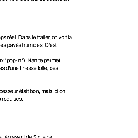
s réel. Dans le trailer, on voit la
ur les pavés humides. C'est
ux "pop-in"). Nanite permet
es d'une finesse folle, des
esseur était bon, mais ici on
s requises.
il écrasant de Sicile ne