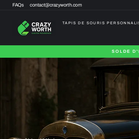
Passer
FAQs
contact@crazyworth.com
au
contenu
TAPIS DE SOURIS PERSONNALI
SOLDE D'