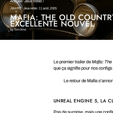
Accueil
/
Jeux Vidéo
/
Jeux PC
·
Jeux vidéo
·
11 août, 2025
MAFIA: THE OLD COUNTRY 
EXCELLENTE NOUVEL
by Tom Inno
Le premier trailer de
Mafia: The
que ça signifie pour nos config
Le retour de Mafia s'anno
UNREAL ENGINE 5, LA C
Pas de surprise, mais une confirm