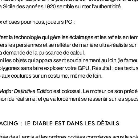
la Sicile des années 1920 semble suinter l'authenticité.
x choses pour nous, joueurs PC :
est la technologie qui gère les éclairages et les reflets en temp
ravers les persiennes et se refléter de manière ultra-réaliste s
ça demande de la puissance de calcul.
ni les objets qui apparaissent soudainement au loin (le fame
polygones sans faire exploser votre GPU. Résultat : des textur
s aux coutures sur un costume, même de loin.
Mafia: Definitive Edition
est colossal. Le moteur de son prédéc
on de réalisme, et ça va forcément se ressentir sur les spec
ACING : LE DIABLE EST DANS LES DÉTAILS
ustrée des Lancia et les ombres portées complexes sous le sole