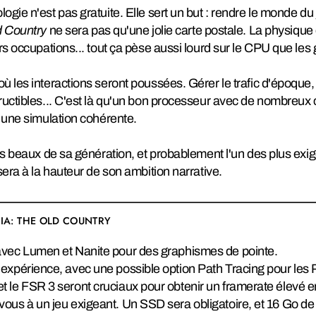
gie n'est pas gratuite. Elle sert un but : rendre le monde du 
d Country
ne sera pas qu'une jolie carte postale. La physique 
urs occupations... tout ça pèse aussi lourd sur le CPU que le
 les interactions seront poussées. Gérer le trafic d'époque,
ructibles... C'est là qu'un bon processeur avec de nombreux 
r une simulation cohérente.
us beaux de sa génération, et probablement l'un des plus exig
sera à la hauteur de son ambition narrative.
FIA: THE OLD COUNTRY
avec Lumen et Nanite pour des graphismes de pointe.
expérience, avec une possible option Path Tracing pour les P
 le FSR 3 seront cruciaux pour obtenir un framerate élevé en
vous à un jeu exigeant. Un SSD sera obligatoire, et 16 Go