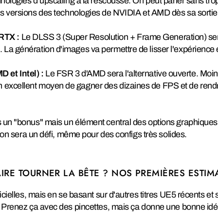
hnologies d'upscaling à la rescousse. On peut parier sans tr
s versions des technologies de NVIDIA et AMD dès sa sortie
RTX :
Le DLSS 3 (Super Resolution + Frame Generation) ser
é. La génération d'images va permettre de lisser l'expérience e
 et Intel) :
Le FSR 3 d'AMD sera l'alternative ouverte. Moins
un excellent moyen de gagner des dizaines de FPS et de rendre
 un "bonus" mais un élément central des options graphiques.
tion sera un défi, même pour des configs très solides.
IRE TOURNER LA BÊTE ? NOS PREMIÈRES ESTIM
icielles, mais en se basant sur d'autres titres UE5 récents et s
. Prenez ça avec des pincettes, mais ça donne une bonne idé