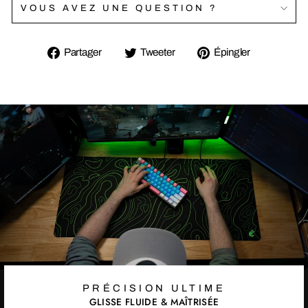
VOUS AVEZ UNE QUESTION ?
Partager
Tweeter
Épingler
Partager
Tweeter
Épingler
sur
sur
sur
Facebook
Twitter
Pinterest
PRÉCISION ULTIME
GLISSE FLUIDE & MAÎTRISÉE