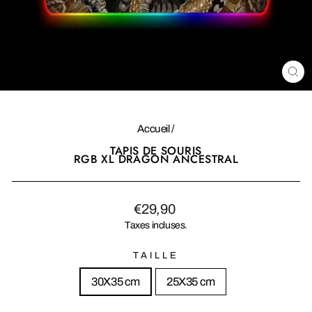
FE
(E
Accueil
/
TAPIS DE SOURIS
RGB XL DRAGON ANCESTRAL
Prix
Prix
€29,90
régulier
réduit
Taxes incluses.
TAILLE
30X35 cm
25X35 cm