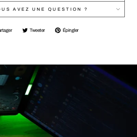
OUS AVEZ UNE QUESTION ?
Partager
Tweeter
Épingler
rtager
Tweeter
Épingler
sur
sur
sur
Facebook
Twitter
Pinterest