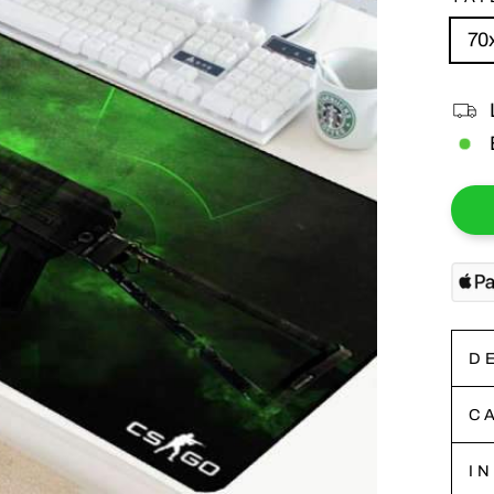
70
D
C
I