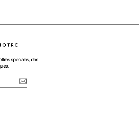
NOTRE
ffres spéciales, des
ques.