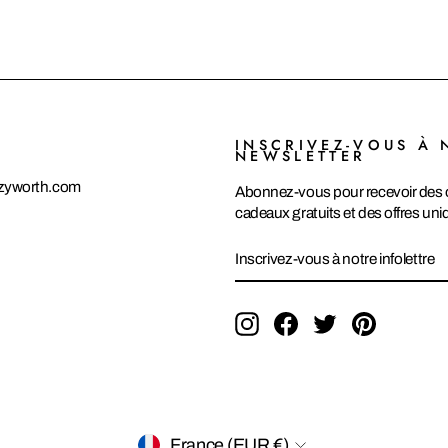
INSCRIVEZ-VOUS À 
NEWSLETTER
zyworth.com
Abonnez-vous pour recevoir des o
cadeaux gratuits et des offres uni
INSCRIVEZ-
S'INSCRIRE
VOUS
À
NOTRE
INFOLETTRE
Instagram
Facebook
Twitter
Pinterest
DEVISE
France (EUR €)