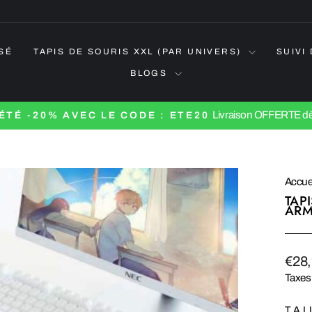
SÉ
TAPIS DE SOURIS XXL (PAR UNIVERS)
SUIVI
BLOGS
Livraison OFFERTE dè
ÉTÉ -20% AVEC LE CODE : ETE20
Diaporama
Pause
Accuei
TAP
ARM
Prix
€28
régul
Taxes 
TAI